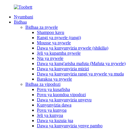
Nyumbani
Bidhaa
Bidhaa za nywele
Shampoo kavu
Rangi ya nywele (rangi)
Mousse ya nywele
Dawa ya kunyunyizia nywele (shikilia)
Jeli ya kupamba nywele
Nta ya nywele
Dawa ya kung'arisha mafuta (Mafuta ya nywele)
Dawa ya kunyunyizia mizizi
Dawa ya kunyunyizia rangi ya nywele ya muda
Barakoa ya nywele
Bidhaa za vipodozi
Povu ya kusafisha
Povu ya kuondoa vipodozi
Dawa ya kunyunyizia unyevu
Kunyunyizia dawa
Povu ya kunyoa
Jeli ya kunyoa
Dawa ya kuzuia jua
Dawa ya kunyunyizia yenye pambo