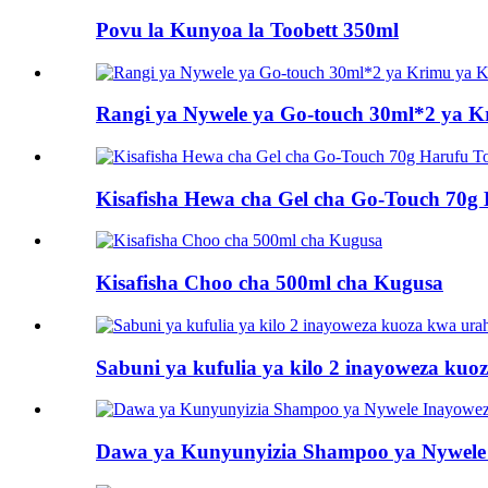
Povu la Kunyoa la Toobett 350ml
Rangi ya Nywele ya Go-touch 30ml*2 ya 
Kisafisha Hewa cha Gel cha Go-Touch 70g 
Kisafisha Choo cha 500ml cha Kugusa
Sabuni ya kufulia ya kilo 2 inayoweza kuo
Dawa ya Kunyunyizia Shampoo ya Nywele