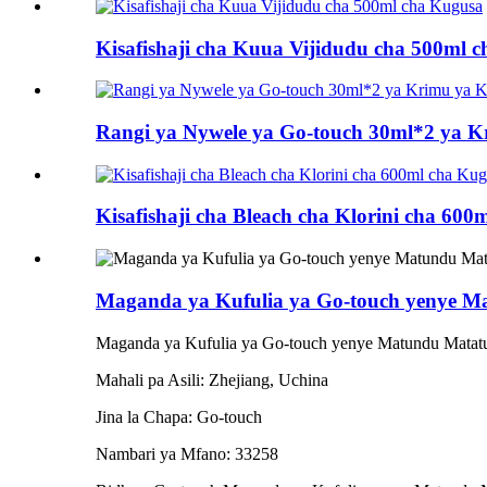
Kisafishaji cha Kuua Vijidudu cha 500ml 
Rangi ya Nywele ya Go-touch 30ml*2 ya 
Kisafishaji cha Bleach cha Klorini cha 60
Maganda ya Kufulia ya Go-touch yenye M
Maganda ya Kufulia ya Go-touch yenye Matundu Matat
Mahali pa Asili: Zhejiang, Uchina
Jina la Chapa: Go-touch
Nambari ya Mfano: 33258