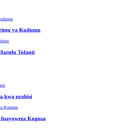
Krimu ya Kudumu
Harufu Tofauti
za kwa urahisi
 Inayoweza Kugusa