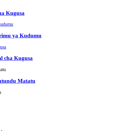
cha Kugusa
Krimu ya Kudumu
0ml cha Kugusa
atundu Matatu
u