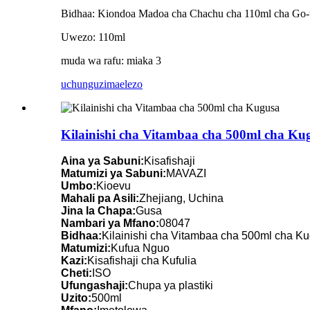
Bidhaa: Kiondoa Madoa cha Chachu cha 110ml cha Go-
Uwezo: 110ml
muda wa rafu: miaka 3
uchunguzi
maelezo
Kilainishi cha Vitambaa cha 500ml cha Ku
Aina ya Sabuni:
Kisafishaji
Matumizi ya Sabuni:
MAVAZI
Umbo:
Kioevu
Mahali pa Asili:
Zhejiang, Uchina
Jina la Chapa:
Gusa
Nambari ya Mfano:
08047
Bidhaa:
Kilainishi cha Vitambaa cha 500ml cha K
Matumizi:
Kufua Nguo
Kazi:
Kisafishaji cha Kufulia
Cheti:
ISO
Ufungashaji:
Chupa ya plastiki
Uzito:
500ml