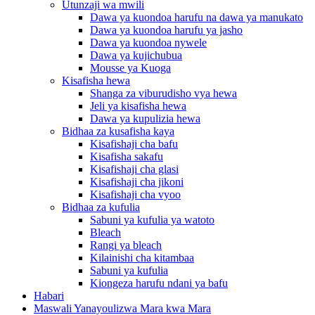
Utunzaji wa mwili
Dawa ya kuondoa harufu na dawa ya manukato
Dawa ya kuondoa harufu ya jasho
Dawa ya kuondoa nywele
Dawa ya kujichubua
Mousse ya Kuoga
Kisafisha hewa
Shanga za viburudisho vya hewa
Jeli ya kisafisha hewa
Dawa ya kupulizia hewa
Bidhaa za kusafisha kaya
Kisafishaji cha bafu
Kisafisha sakafu
Kisafishaji cha glasi
Kisafishaji cha jikoni
Kisafishaji cha vyoo
Bidhaa za kufulia
Sabuni ya kufulia ya watoto
Bleach
Rangi ya bleach
Kilainishi cha kitambaa
Sabuni ya kufulia
Kiongeza harufu ndani ya bafu
Habari
Maswali Yanayoulizwa Mara kwa Mara