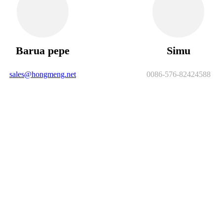
Barua pepe
Simu
sales@hongmeng.net
0086-576-82424588