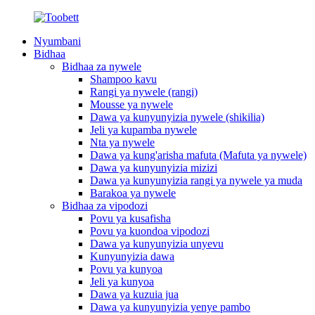
Nyumbani
Bidhaa
Bidhaa za nywele
Shampoo kavu
Rangi ya nywele (rangi)
Mousse ya nywele
Dawa ya kunyunyizia nywele (shikilia)
Jeli ya kupamba nywele
Nta ya nywele
Dawa ya kung'arisha mafuta (Mafuta ya nywele)
Dawa ya kunyunyizia mizizi
Dawa ya kunyunyizia rangi ya nywele ya muda
Barakoa ya nywele
Bidhaa za vipodozi
Povu ya kusafisha
Povu ya kuondoa vipodozi
Dawa ya kunyunyizia unyevu
Kunyunyizia dawa
Povu ya kunyoa
Jeli ya kunyoa
Dawa ya kuzuia jua
Dawa ya kunyunyizia yenye pambo