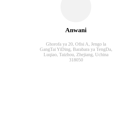
Anwani
Ghorofa ya 20, Ofisi A, Jengo la
GangTai YiDing, Barabara ya TengDa,
Luqiao, Taizhou, Zhejiang, Uchina
318050