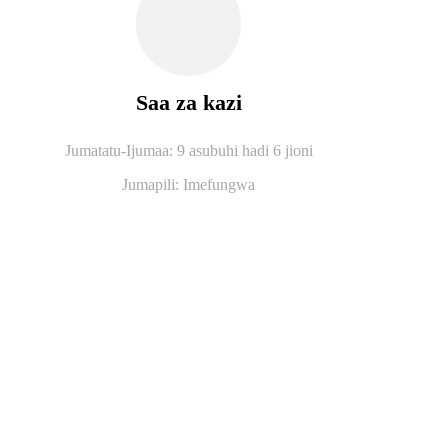
Saa za kazi
Jumatatu-Ijumaa: 9 asubuhi hadi 6 jioni
Jumapili: Imefungwa