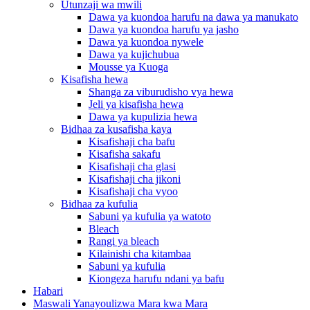
Utunzaji wa mwili
Dawa ya kuondoa harufu na dawa ya manukato
Dawa ya kuondoa harufu ya jasho
Dawa ya kuondoa nywele
Dawa ya kujichubua
Mousse ya Kuoga
Kisafisha hewa
Shanga za viburudisho vya hewa
Jeli ya kisafisha hewa
Dawa ya kupulizia hewa
Bidhaa za kusafisha kaya
Kisafishaji cha bafu
Kisafisha sakafu
Kisafishaji cha glasi
Kisafishaji cha jikoni
Kisafishaji cha vyoo
Bidhaa za kufulia
Sabuni ya kufulia ya watoto
Bleach
Rangi ya bleach
Kilainishi cha kitambaa
Sabuni ya kufulia
Kiongeza harufu ndani ya bafu
Habari
Maswali Yanayoulizwa Mara kwa Mara