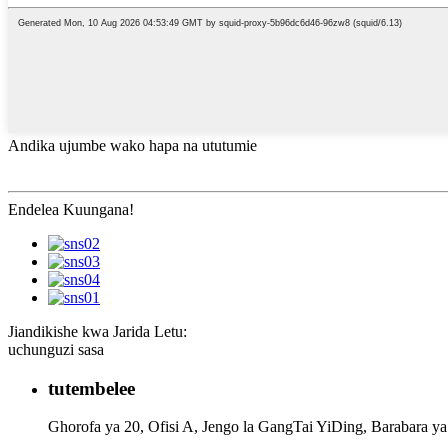
Andika ujumbe wako hapa na ututumie
Endelea Kuungana!
Jiandikishe kwa Jarida Letu:
uchunguzi sasa
tutembelee
Ghorofa ya 20, Ofisi A, Jengo la GangTai YiDing, Barabara y